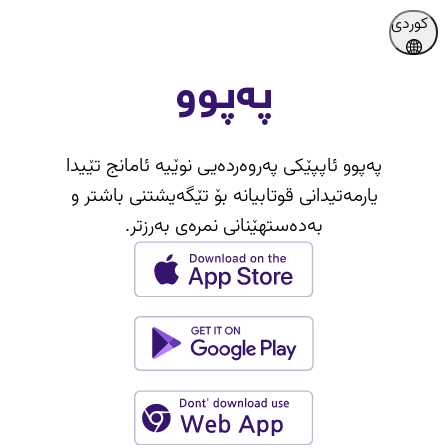
کوردی
پەپوو
پەپوو ئاپپێکی پەروەردەیی نوێیە ئامانج تێیدا
یارمەتیدانی قوتابیانە بۆ تێگەیشتنی باشتر و
بەدەستهێنانی نمرەی بەرزتر.